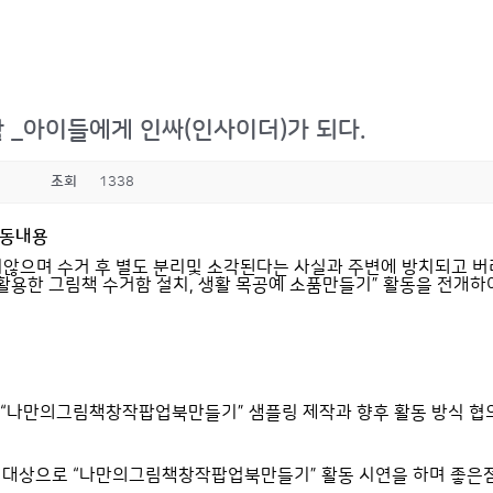
활 _아이들에게 인싸(인사이더)가 되다.
조회
1338
활동내용
지않으며 수거 후 별도 분리및 소각된다는 사실과 주변에 방치되고 
활용한 그림책 수거함 설치
,
생활 목공예 소품만들기
”
활동을 전개하
“
나만의그림책창작팝업북만들기
”
샘플링 제작과 향후 활동 방식 협
 대상으로
“
나만의그림책창작팝업북만들기
”
활동 시연을 하며 좋은