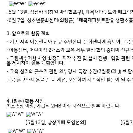
-5
월
13
일
,
상상카페
(
창원 마산합포구
),
폐목재파렛트와 폐그림책
-6
월
7
일
,
청소년문화센터
(
의령군
), “
폐목재파렛트활용 생활소
3. 앞으로의 활동 계획
-
기존 지역 아동센터와 신규 주민센터
,
문화센터에 홍보와 교육 
:
아동센터
,
어린이집
2
개소와 교육 세부 일정 협의 중이며 신규
-
그림책수거함 사양 확정과 제작 추진 및 설치 진행
:
몇몇 관련 
을 제시하여 설득 계획입니다
.
-
교육 심리와 글쓰기 관련 외부강사 특강 추진
(7
월중
)
과 홍보 
교육 홍보와 내용을 좀 더 개선
,
보완하여 지속적인 활동이 될 수
4. (필수) 활동 사진
최소 5장 이상, 가급적 2MB 이상 사진으로 첨부 바랍니다.
[5
월
13
일
,
상상카페 모임협의
]
[6
월
7