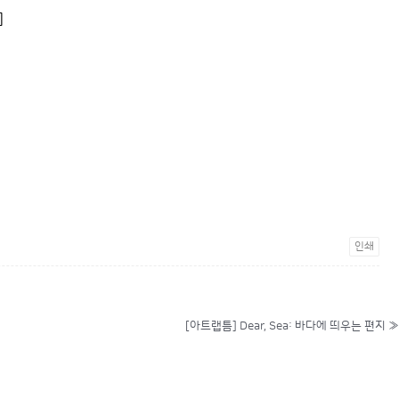
]
인쇄
[아트랩틈] Dear, Sea: 바다에 띄우는 편지
»