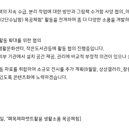
의 지속 수급
,
분리 작업에 대한 방안과 그림책 수거함 사양 협의
_
품
(2
단수납함
)
목공체험
“
활동을 전개하며 좀 더 다양한 소품을 개발
활동 확대를 위한 협의
 생활문화센터
,
작은도서관등에 활동 협의 진행중입니다
.
외부 기관에서 설치 공간 제공
,
관리에 비교적 부정적 의견이 있으나
활동 자료를 취합하여 소규모 전시를 추가 계획
(8
월말
,
상상갤러리
_
창
 있도록 콘텐츠화에 노력하겠습니다
.
일
, “
폐목재파렛트활용 생활소품 목공체험
]