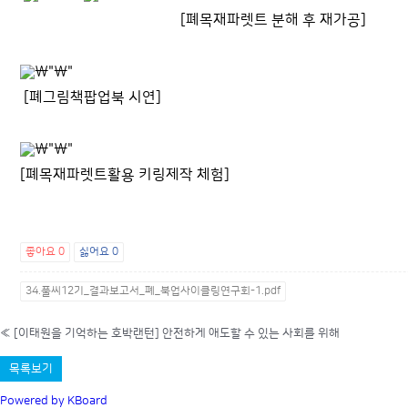
[
폐목재파렛트 분해 후 재가공
]
[
폐그림책팝업북 시연
]
[
폐목재파렛트활용 키링제작 체험
]
좋아요
0
싫어요
0
34.풀씨12기_결과보고서_폐_북업사이클링연구회-1.pdf
«
[이태원을 기억하는 호박랜턴] 안전하게 애도할 수 있는 사회를 위해
목록보기
Powered by KBoard