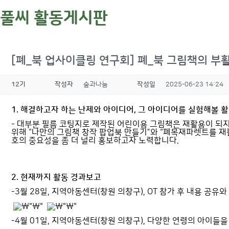
풀씨 활동게시판
[폐_북 업사이클링 연구회] 폐_북 그림책의 부
12기
작성자
숲과나눔
작성일
2025-06-23 14:24
1. 해결하고자 하는 난제와 아이디어, 그 아이디어를 실험해볼 
-
대부분 필름 코팅지로 제작된 어린이용 그림책은 재활용이 되
위해
“
나만의 그림책 창작 팝업북 만들기
”
와
“
폐목재파렛트를 재
호의 중요성을 좀 더 널리 홍보하고자 노력합니다
.
2. 현재까지 활동 경과보고
-3
월
28
일
,
지역아동센터
(
창원 의창구
), OT
참가 후 내용 공유와
-4
월
01
일
,
지역아동센터
(
창원 의창구
),
다양한 연령의 아이들을